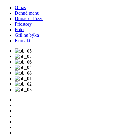
O nás
Denné menu
Donáška Pizze
Priestory
Foto
Gril na býka
Kontakt